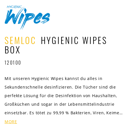
SEMLOC
HYGIENIC WIPES
BOX
120100
Mit unseren Hygienic Wipes kannst du alles in
Sekundenschnelle desinfizieren. Die Tücher sind die
perfekte Lösung für die Desinfektion von Haushalten,
Großküchen und sogar in der Lebensmittelindustrie
einsetzbar. Es tötet zu 99,99 % Bakterien, Viren, Keime
und Pilze ab. Wir empfehlen Oberflächen und Hände
MORE