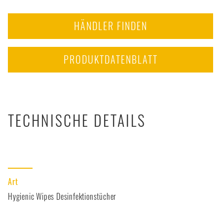
zwischen 30 Sekunden (bei den meisten Viren) und 15
Minuten (einigen Pilzen) abzuwischen.
HÄNDLER FINDEN
PRODUKTDATENBLATT
TECHNISCHE DETAILS
Art
Hygienic Wipes Desinfektionstücher